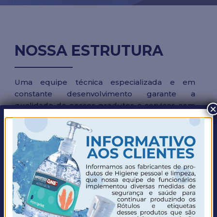
NOSSA ESTRUTURA
Uma equipe técnica especializada e em
constante desenvolvimento garante a
qualidade de nossos produtos e serviços com
×
total dedicação e comprometimento.
O sistema de gestão é focado na eficiência
total, ressaltando o valor de práticas
sustentáveis, uma abordagem do processo de
produção mais responsável social e
ambientalmente, voltada para o uso consciente
dos recursos envolvidos.